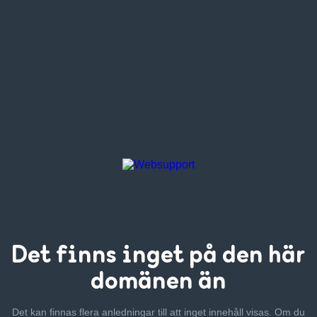
Det finns inget
på den här
domänen än
Det kan finnas flera anledningar till att inget innehåll visas. Om
du