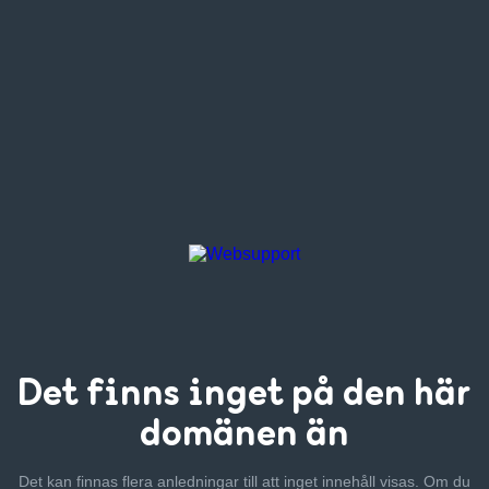
Det finns inget
på den här
domänen än
Det kan finnas flera anledningar till att inget innehåll visas. Om
du