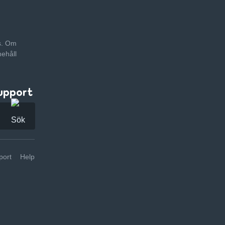
as. Om
nehåll
upport
ort
Help