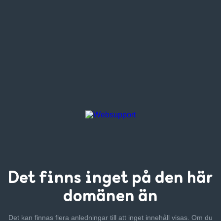
Det finns inget
på den här
domänen än
Det kan finnas flera anledningar till att inget innehåll visas. Om
du