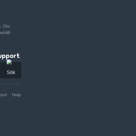
as. Om
nehåll
upport
ort
Help