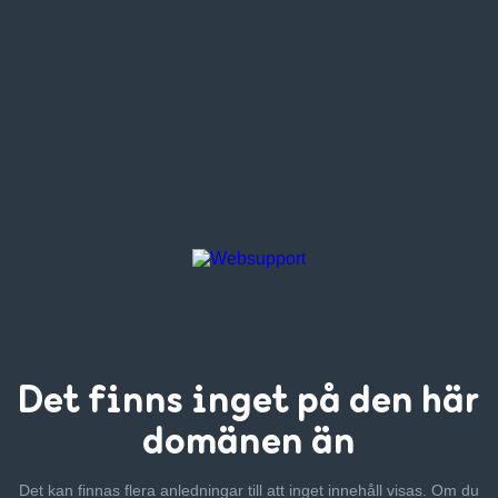
Det finns inget
på den här
domänen än
Det kan finnas flera anledningar till att inget innehåll visas. Om
du