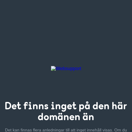
Det finns inget
på den här
domänen än
Det kan finnas flera anledningar till att inget innehåll visas. Om
du