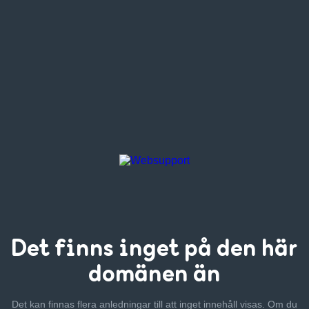
Det finns inget
på den här
domänen än
Det kan finnas flera anledningar till att inget innehåll visas. Om
du