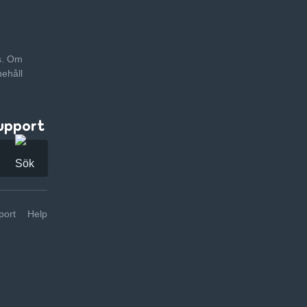
as. Om
nehåll
upport
ort
Help