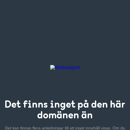
Det finns inget
på den här
domänen än
Det kan finnas flera anledningar till att inget innehåll visas. Om
du