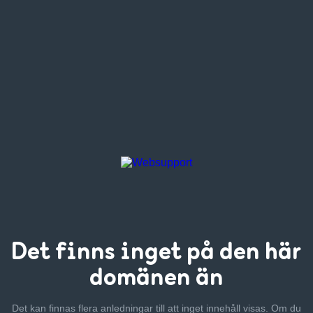
Det finns inget
på den här
domänen än
Det kan finnas flera anledningar till att inget innehåll visas. Om
du